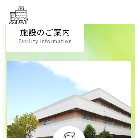
お知らせ
2025.07.10
イベント
施設のご案内
７月22日(火)【無料・予約不要】糖尿病教室の
Facility information
お知らせ