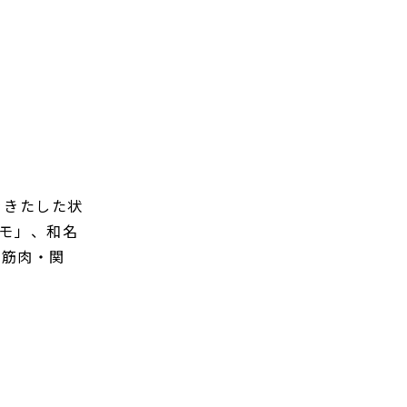
下をきたした状
コモ」、和名
・筋肉・関