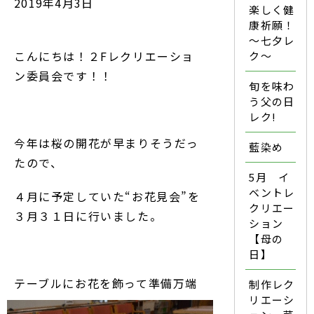
2019年4月3日
楽しく健
康祈願！
～七夕レ
こんにちは！２Fレクリエーショ
ク～
ン委員会です！！
旬を味わ
う父の日
レク!
今年は桜の開花が早まりそうだっ
藍染め
たので、
5月 イ
ベントレ
４月に予定していた“お花見会”を
クリエー
３月３１日に行いました。
ション
【母の
日】
テーブルにお花を飾って準備万端
制作レク
リエーシ